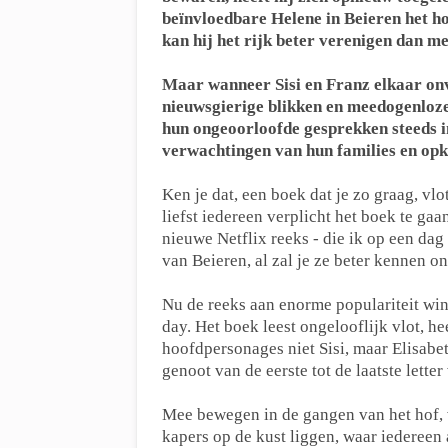
beïnvloedbare Helene in Beieren het h
kan hij het rijk beter verenigen dan m
Maar wanneer Sisi en Franz elkaar onv
nieuwsgierige blikken en meedogenloze 
hun ongeoorloofde gesprekken steeds i
verwachtingen van hun families en opk
Ken je dat, een boek dat je zo graag, vlo
liefst iedereen verplicht het boek te gaa
nieuwe Netflix reeks - die ik op een da
van Beieren, al zal je ze beter kennen o
Nu de reeks aan enorme populariteit win
day. Het boek leest ongelooflijk vlot, h
hoofdpersonages niet Sisi, maar Elisabet
genoot van de eerste tot de laatste letter
Mee bewegen in de gangen van het hof, v
kapers op de kust liggen, waar iedereen