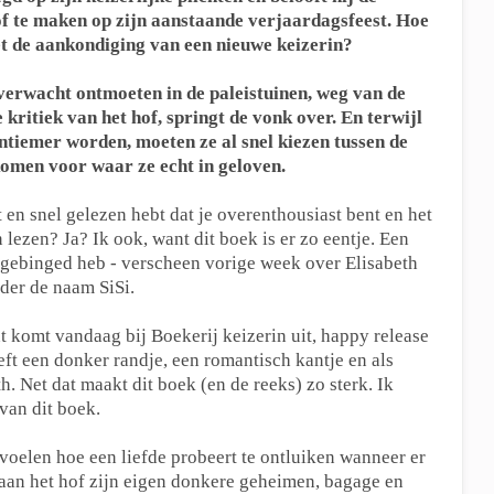
of te maken op zijn aanstaande verjaardagsfeest. Hoe
et de aankondiging van een nieuwe keizerin?
erwacht ontmoeten in de paleistuinen, weg van de
kritiek van het hof, springt de vonk over. En terwijl
ntiemer worden, moeten ze al snel kiezen tussen de
omen voor waar ze echt in geloven.
t en snel gelezen hebt dat je overenthousiast bent en het
n lezen? Ja? Ik ook, want dit boek is er zo eentje. Een
g gebinged heb - verscheen vorige week over Elisabeth
nder de naam SiSi.
t komt vandaag bij Boekerij keizerin uit, happy release
eeft een donker randje, een romantisch kantje en als
h. Net dat maakt dit boek (en de reeks) zo sterk. Ik
 van dit boek.
oelen hoe een liefde probeert te ontluiken wanneer er
 aan het hof zijn eigen donkere geheimen, bagage en