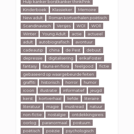
Hulp kanker borstkanker thinkPink
Kinderboek
Klassieker
Memoire
New adult
Roman kortverhalen poëtisch
Scandinavisch
Versjes
WOl
WOll
Winter
Young Adult
actie
actueel
adult
autobiografisch
avontuur
cadeautip
china
de Pest
debuut
depressie
digitalisering
erikaFoster
fantasy
fauna en flora
feelgood
fictie
gebaseerd op waargebeurde feiten
graffiti
historisch
horror
humor
icoon
illustratie
informatief
jeugd
kerst
kortverhaal
liefde
literaire
literatuur
magie
mustread
natuur
non-fictie
nostalgie
ontdekkingsreis
oorlog
paranormaal
postuum
poëtisch
poëzie
psychologisch