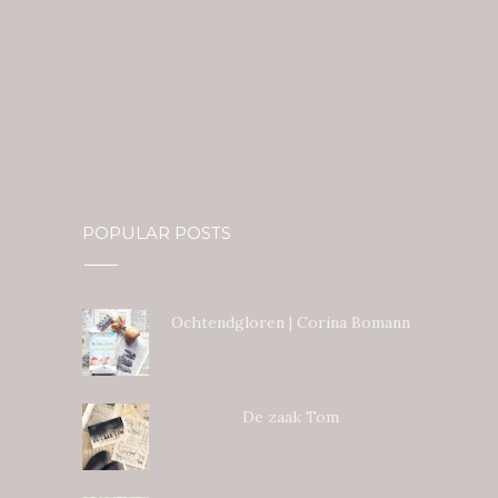
POPULAR POSTS
Ochtendgloren | Corina Bomann
De zaak Tom