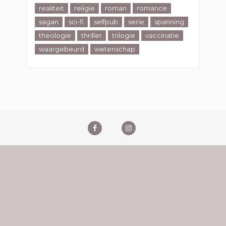
realiteit
religie
roman
romance
sagan
sci-fi
selfpub
serie
spanning
theologie
thriller
trilogie
vaccinatie
waargebeurd
wetenschap