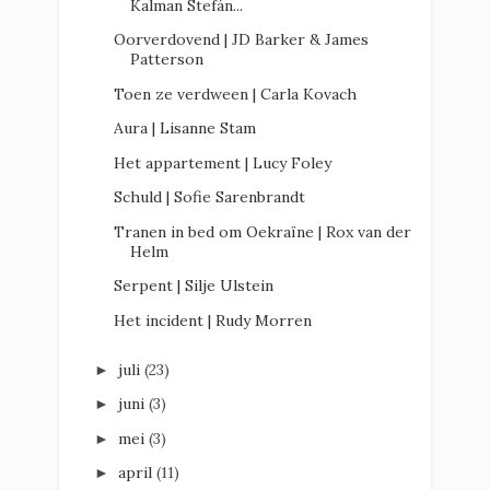
Kalman Stefán...
Oorverdovend | JD Barker & James
Patterson
Toen ze verdween | Carla Kovach
Aura | Lisanne Stam
Het appartement | Lucy Foley
Schuld | Sofie Sarenbrandt
Tranen in bed om Oekraïne | Rox van der
Helm
Serpent | Silje Ulstein
Het incident | Rudy Morren
juli
(23)
►
juni
(3)
►
mei
(3)
►
april
(11)
►