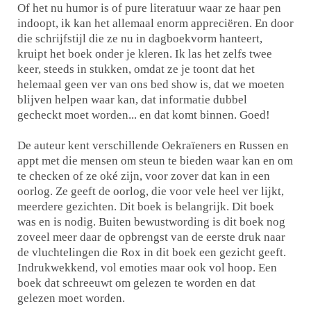
Of het nu humor is of pure literatuur waar ze haar pen
indoopt, ik kan het allemaal enorm appreciëren. En door
die schrijfstijl die ze nu in dagboekvorm hanteert,
kruipt het boek onder je kleren. Ik las het zelfs twee
keer, steeds in stukken, omdat ze je toont dat het
helemaal geen ver van ons bed show is, dat we moeten
blijven helpen waar kan, dat informatie dubbel
gecheckt moet worden... en dat komt binnen. Goed!
De auteur kent verschillende Oekraïeners en Russen en
appt met die mensen om steun te bieden waar kan en om
te checken of ze oké zijn, voor zover dat kan in een
oorlog. Ze geeft de oorlog, die voor vele heel ver lijkt,
meerdere gezichten. Dit boek is belangrijk. Dit boek
was en is nodig. Buiten bewustwording is dit boek nog
zoveel meer daar de opbrengst van de eerste druk naar
de vluchtelingen die Rox in dit boek een gezicht geeft.
Indrukwekkend, vol emoties maar ook vol hoop. Een
boek dat schreeuwt om gelezen te worden en dat
gelezen moet worden.