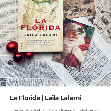
La Florida | Laila Lalami
posted by
Alexs Books And Socks
|
historisch,
ontdekkingsreis,