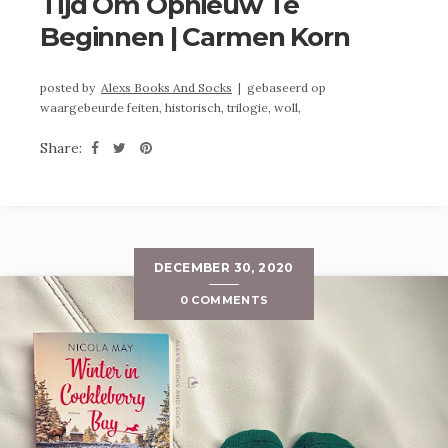
Tijd Om Opnieuw Te
Beginnen | Carmen Korn
posted by
Alexs Books And Socks
|
gebaseerd op
waargebeurde feiten,
historisch,
trilogie,
woll,
Share:
DECEMBER 30, 2020
0 COMMENTS