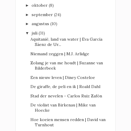
oktober
(8)
►
september
(24)
►
augustus
(10)
►
juli
(31)
▼
Aquitanië, land van water | Eva García
Sáenz de Ur...
Niemand zeggen | M.J. Arlidge
Zolang je van me houdt | Suzanne van
Bilderbeek
Een nieuw leven | Diney Costeloe
De giraffe, de peli en ik | Roald Dahl
Stad der nevelen - Carlos Ruiz Zafón
De violist van Birkenau | Mike van
Hoecke
Hoe koeien mensen redden | David van
Turnhout