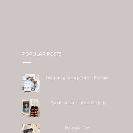
POPULAR POSTS
Ochtendgloren | Corina Bomann
Fatale keuzes | Nina Verheij
De zaak Tom