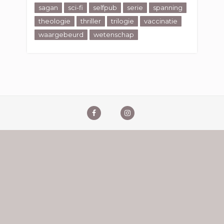
sagan
sci-fi
selfpub
serie
spanning
theologie
thriller
trilogie
vaccinatie
waargebeurd
wetenschap