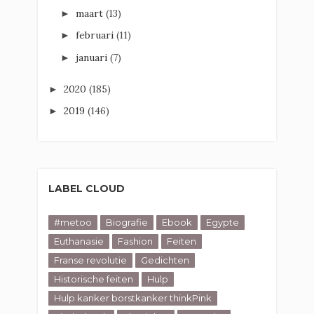
maart
(13)
►
februari
(11)
►
januari
(7)
►
2020
(185)
►
2019
(146)
►
LABEL CLOUD
#metoo
Biografie
Ebook
Egypte
Euthanasie
Fashion
Feiten
Franse revolutie
Gedichten
Historische feiten
Hulp
Hulp kanker borstkanker thinkPink