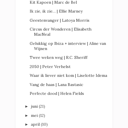
Kit Kapoen | Marc de Bel
Ik zie, ik zie… | Ellie Marney
Geestenvanger | Latoya Morris
Circus der Wonderen | Elisabeth
MacNeal
Gelukkig op Ibiza + interview | Aline van
Wijnen
Twee weken weg | R.C. Sheriff
2050 | Peter Verhelst
Waar ik liever niet kom | Liselotte Idema
Vang de haas | Lana Bastasic
Perfecte dood | Helen Fields
juni
(21)
►
mei
(12)
►
april
(10)
►