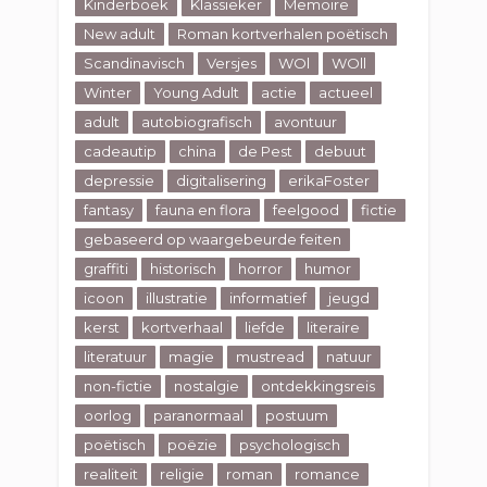
Kinderboek
Klassieker
Memoire
New adult
Roman kortverhalen poëtisch
Scandinavisch
Versjes
WOl
WOll
Winter
Young Adult
actie
actueel
adult
autobiografisch
avontuur
cadeautip
china
de Pest
debuut
depressie
digitalisering
erikaFoster
fantasy
fauna en flora
feelgood
fictie
gebaseerd op waargebeurde feiten
graffiti
historisch
horror
humor
icoon
illustratie
informatief
jeugd
kerst
kortverhaal
liefde
literaire
literatuur
magie
mustread
natuur
non-fictie
nostalgie
ontdekkingsreis
oorlog
paranormaal
postuum
poëtisch
poëzie
psychologisch
realiteit
religie
roman
romance