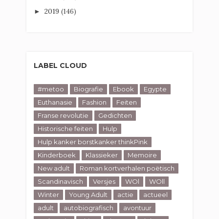
2019
(146)
►
LABEL CLOUD
#metoo
Biografie
Ebook
Egypte
Euthanasie
Fashion
Feiten
Franse revolutie
Gedichten
Historische feiten
Hulp
Hulp kanker borstkanker thinkPink
Kinderboek
Klassieker
Memoire
New adult
Roman kortverhalen poëtisch
Scandinavisch
Versjes
WOl
WOll
Winter
Young Adult
actie
actueel
adult
autobiografisch
avontuur