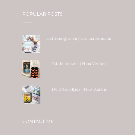
POPULAR POSTS
Ochtendgloren | Corina Bomann
Fatale keuzes | Nina Verheij
De etterelfjes | Huw Aaron
CONTACT ME