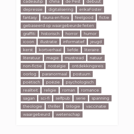
cadeautip
china
de Pest
debuut
depressie
digitalisering
erikaFoster
fantasy
fauna en flora
feelgood
fictie
gebaseerd op waargebeurde feiten
graffiti
historisch
horror
humor
icoon
illustratie
informatief
jeugd
kerst
kortverhaal
liefde
literaire
literatuur
magie
mustread
natuur
non-fictie
nostalgie
ontdekkingsreis
oorlog
paranormaal
postuum
poëtisch
poëzie
psychologisch
realiteit
religie
roman
romance
sagan
sci-fi
selfpub
serie
spanning
theologie
thriller
trilogie
vaccinatie
waargebeurd
wetenschap