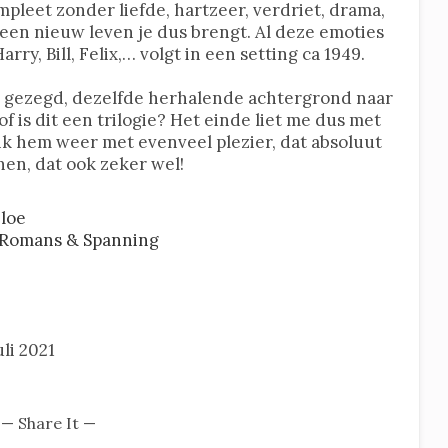
mpleet zonder liefde, hartzeer, verdriet, drama,
een nieuw leven je dus brengt. Al deze emoties
arry, Bill, Felix,… volgt in een setting ca 1949.
jk gezegd, dezelfde herhalende achtergrond naar
of is dit een trilogie? Het einde liet me dus met
es ik hem weer met evenveel plezier, dat absoluut
nen, dat ook zeker wel!
loe
 Romans & Spanning
li 2021
— Share It —