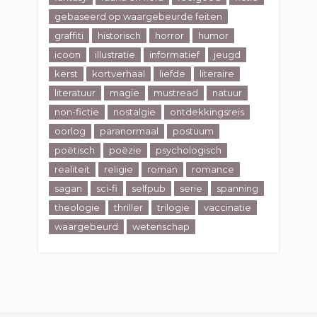
gebaseerd op waargebeurde feiten
graffiti
historisch
horror
humor
icoon
illustratie
informatief
jeugd
kerst
kortverhaal
liefde
literaire
literatuur
magie
mustread
natuur
non-fictie
nostalgie
ontdekkingsreis
oorlog
paranormaal
postuum
poëtisch
poëzie
psychologisch
realiteit
religie
roman
romance
sagan
sci-fi
selfpub
serie
spanning
theologie
thriller
trilogie
vaccinatie
waargebeurd
wetenschap