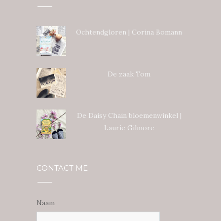
Ochtendgloren | Corina Bomann
De zaak Tom
De Daisy Chain bloemenwinkel |
Laurie Gilmore
CONTACT ME
Naam