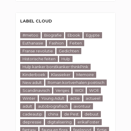
LABEL CLOUD
#metoo
Biografie
Ebook
Egypte
Euthanasie
Fashion
Feiten
Franse revolutie
Gedichten
Historische feiten
Hulp
Hulp kanker borstkanker thinkPink
Kinderboek
Klassieker
Memoire
New adult
Roman kortverhalen poëtisch
Scandinavisch
Versjes
WOl
WOll
Winter
Young Adult
actie
actueel
adult
autobiografisch
avontuur
cadeautip
china
de Pest
debuut
depressie
digitalisering
erikaFoster
fantasy
fauna en flora
feelgood
fictie