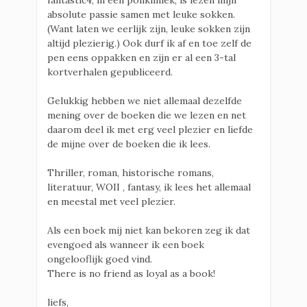
fantastic4, in een polikliniek, is lezen mijn
absolute passie samen met leuke sokken.
(Want laten we eerlijk zijn, leuke sokken zijn
altijd plezierig.) Ook durf ik af en toe zelf de
pen eens oppakken en zijn er al een 3-tal
kortverhalen gepubliceerd.
Gelukkig hebben we niet allemaal dezelfde
mening over de boeken die we lezen en net
daarom deel ik met erg veel plezier en liefde
de mijne over de boeken die ik lees.
Thriller, roman, historische romans,
literatuur, WOII , fantasy, ik lees het allemaal
en meestal met veel plezier.
Als een boek mij niet kan bekoren zeg ik dat
evengoed als wanneer ik een boek
ongelooflijk goed vind.
There is no friend as loyal as a book!
liefs,