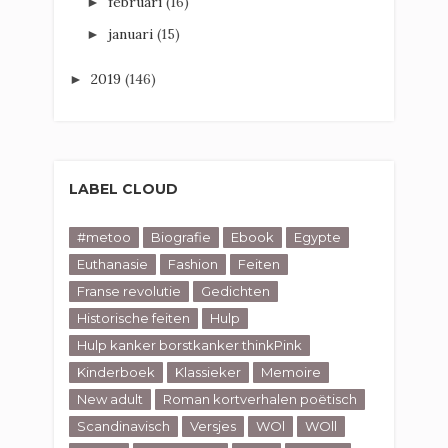
februari
(16)
►
januari
(15)
►
2019
(146)
►
LABEL CLOUD
#metoo
Biografie
Ebook
Egypte
Euthanasie
Fashion
Feiten
Franse revolutie
Gedichten
Historische feiten
Hulp
Hulp kanker borstkanker thinkPink
Kinderboek
Klassieker
Memoire
New adult
Roman kortverhalen poëtisch
Scandinavisch
Versjes
WOl
WOll