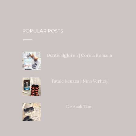
POPULAR POSTS
Ochtendgloren | Corina Bomann
Fatale keuzes | Nina Verheij
De zaak Tom