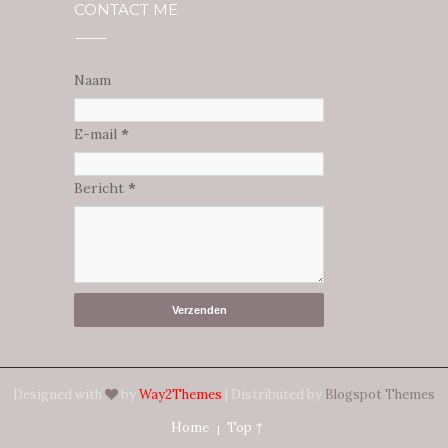
CONTACT ME
Naam
E-mail
*
Bericht
*
Designed with
by
Way2Themes
| Distributed by
Blogspot Themes
Home
Top ↑