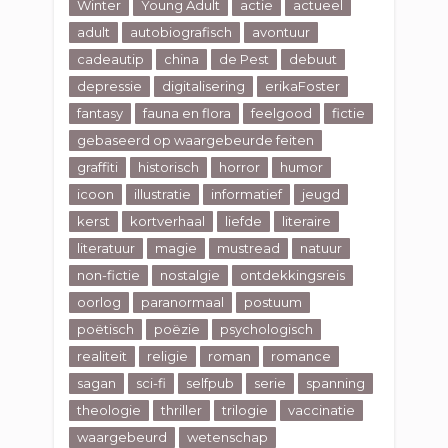
Winter
Young Adult
actie
actueel
adult
autobiografisch
avontuur
cadeautip
china
de Pest
debuut
depressie
digitalisering
erikaFoster
fantasy
fauna en flora
feelgood
fictie
gebaseerd op waargebeurde feiten
graffiti
historisch
horror
humor
icoon
illustratie
informatief
jeugd
kerst
kortverhaal
liefde
literaire
literatuur
magie
mustread
natuur
non-fictie
nostalgie
ontdekkingsreis
oorlog
paranormaal
postuum
poëtisch
poëzie
psychologisch
realiteit
religie
roman
romance
sagan
sci-fi
selfpub
serie
spanning
theologie
thriller
trilogie
vaccinatie
waargebeurd
wetenschap