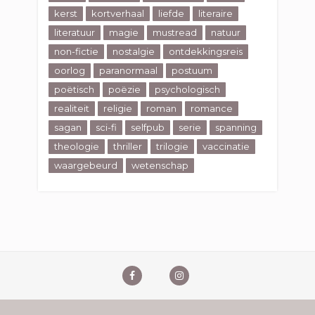
kerst
kortverhaal
liefde
literaire
literatuur
magie
mustread
natuur
non-fictie
nostalgie
ontdekkingsreis
oorlog
paranormaal
postuum
poëtisch
poëzie
psychologisch
realiteit
religie
roman
romance
sagan
sci-fi
selfpub
serie
spanning
theologie
thriller
trilogie
vaccinatie
waargebeurd
wetenschap