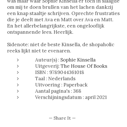
was maar waar Sophie Kinsella er toch in slaagde
om mij te doen brullen van het lachen dankzij
een knap staaltje schrijven. Oprechte frustraties
die je deelt met Ava en Matt over Ava en Matt.
En het allerbelangrijkste, een ongelooflijk
ontspannende lees. Heerlijk.
Sidenote: niet de beste Kinsella, de shopaholic
reeks lijkt niet te evenaren.
Auteur(s) :
Sophie Kinsella
Uitgeverij:
The House Of Books
ISBN : 9789044361018
Taal : Nederlands
Uitvoering : Paperback
Aantal pagina's : 368
Verschijningsdatum : april 2021
— Share It —