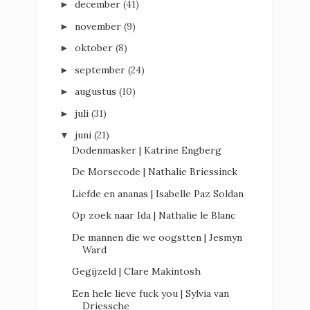
december
(41)
►
november
(9)
►
oktober
(8)
►
september
(24)
►
augustus
(10)
►
juli
(31)
►
juni
(21)
▼
Dodenmasker | Katrine Engberg
De Morsecode | Nathalie Briessinck
Liefde en ananas | Isabelle Paz Soldan
Op zoek naar Ida | Nathalie le Blanc
De mannen die we oogstten | Jesmyn
Ward
Gegijzeld | Clare Makintosh
Een hele lieve fuck you | Sylvia van
Driessche