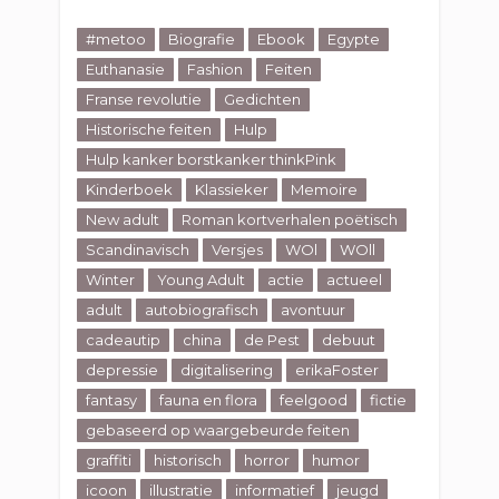
#metoo
Biografie
Ebook
Egypte
Euthanasie
Fashion
Feiten
Franse revolutie
Gedichten
Historische feiten
Hulp
Hulp kanker borstkanker thinkPink
Kinderboek
Klassieker
Memoire
New adult
Roman kortverhalen poëtisch
Scandinavisch
Versjes
WOl
WOll
Winter
Young Adult
actie
actueel
adult
autobiografisch
avontuur
cadeautip
china
de Pest
debuut
depressie
digitalisering
erikaFoster
fantasy
fauna en flora
feelgood
fictie
gebaseerd op waargebeurde feiten
graffiti
historisch
horror
humor
icoon
illustratie
informatief
jeugd