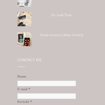
De zaak Tom
Fatale keuzes | Nina Verheij
CONTACT ME
Naam
E-mail
*
Bericht
*