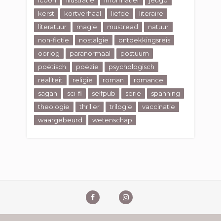
kerst
kortverhaal
liefde
literaire
literatuur
magie
mustread
natuur
non-fictie
nostalgie
ontdekkingsreis
oorlog
paranormaal
postuum
poëtisch
poëzie
psychologisch
realiteit
religie
roman
romance
sagan
sci-fi
selfpub
serie
spanning
theologie
thriller
trilogie
vaccinatie
waargebeurd
wetenschap