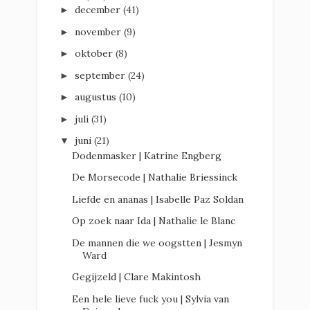
december
(41)
►
november
(9)
►
oktober
(8)
►
september
(24)
►
augustus
(10)
►
juli
(31)
►
juni
(21)
▼
Dodenmasker | Katrine Engberg
De Morsecode | Nathalie Briessinck
Liefde en ananas | Isabelle Paz Soldan
Op zoek naar Ida | Nathalie le Blanc
De mannen die we oogstten | Jesmyn
Ward
Gegijzeld | Clare Makintosh
Een hele lieve fuck you | Sylvia van