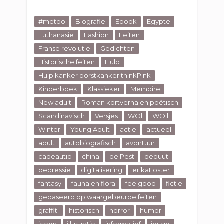
#metoo
Biografie
Ebook
Egypte
Euthanasie
Fashion
Feiten
Franse revolutie
Gedichten
Historische feiten
Hulp
Hulp kanker borstkanker thinkPink
Kinderboek
Klassieker
Memoire
New adult
Roman kortverhalen poëtisch
Scandinavisch
Versjes
WOl
WOll
Winter
Young Adult
actie
actueel
adult
autobiografisch
avontuur
cadeautip
china
de Pest
debuut
depressie
digitalisering
erikaFoster
fantasy
fauna en flora
feelgood
fictie
gebaseerd op waargebeurde feiten
graffiti
historisch
horror
humor
icoon
illustratie
informatief
jeugd