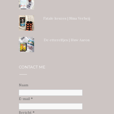
Fatale keuzes | Nina Verheij
De etterelfjes | Huw Aaron
CONTACT ME
Naam
E-mail
*
Bericht
*