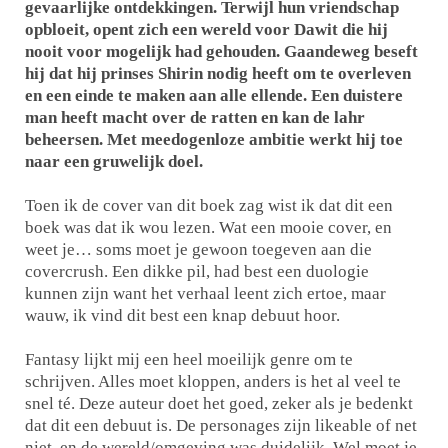
gevaarlijke ontdekkingen. Terwijl hun vriendschap
opbloeit, opent zich een wereld voor Dawit die hij
nooit voor mogelijk had gehouden. Gaandeweg beseft
hij dat hij prinses Shirin nodig heeft om te overleven
en een einde te maken aan alle ellende. Een duistere
man heeft macht over de ratten en kan de lahr
beheersen. Met meedogenloze ambitie werkt hij toe
naar een gruwelijk doel.
Toen ik de cover van dit boek zag wist ik dat dit een
boek was dat ik wou lezen. Wat een mooie cover, en
weet je… soms moet je gewoon toegeven aan die
covercrush. Een dikke pil, had best een duologie
kunnen zijn want het verhaal leent zich ertoe, maar
wauw, ik vind dit best een knap debuut hoor.
Fantasy lijkt mij een heel moeilijk genre om te
schrijven. Alles moet kloppen, anders is het al veel te
snel té. Deze auteur doet het goed, zeker als je bedenkt
dat dit een debuut is. De personages zijn likeable of net
niet, en de wereld/omgeving was duidelijk. Wel moet je