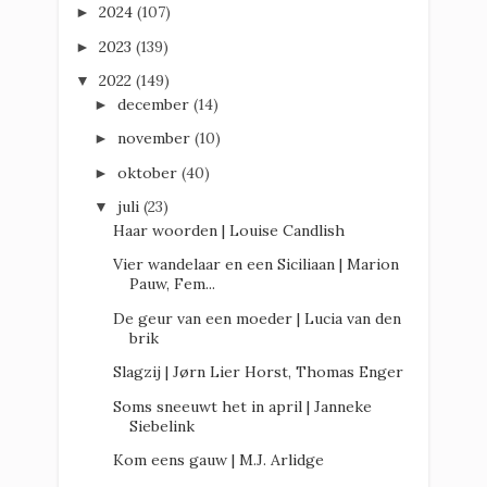
2024
(107)
►
2023
(139)
►
2022
(149)
▼
december
(14)
►
november
(10)
►
oktober
(40)
►
juli
(23)
▼
Haar woorden | Louise Candlish
Vier wandelaar en een Siciliaan | Marion
Pauw, Fem...
De geur van een moeder | Lucia van den
brik
Slagzij | Jørn Lier Horst, Thomas Enger
Soms sneeuwt het in april | Janneke
Siebelink
Kom eens gauw | M.J. Arlidge