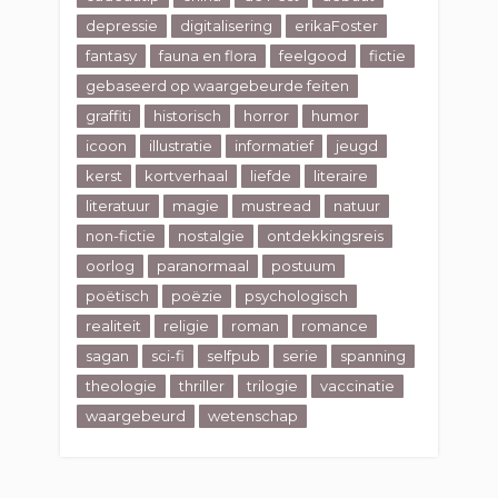
depressie
digitalisering
erikaFoster
fantasy
fauna en flora
feelgood
fictie
gebaseerd op waargebeurde feiten
graffiti
historisch
horror
humor
icoon
illustratie
informatief
jeugd
kerst
kortverhaal
liefde
literaire
literatuur
magie
mustread
natuur
non-fictie
nostalgie
ontdekkingsreis
oorlog
paranormaal
postuum
poëtisch
poëzie
psychologisch
realiteit
religie
roman
romance
sagan
sci-fi
selfpub
serie
spanning
theologie
thriller
trilogie
vaccinatie
waargebeurd
wetenschap