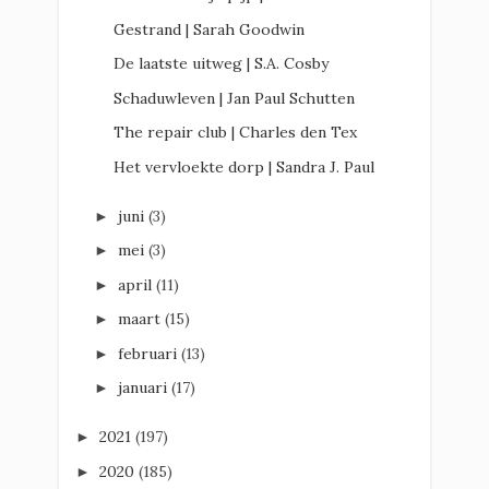
Gestrand | Sarah Goodwin
De laatste uitweg | S.A. Cosby
Schaduwleven | Jan Paul Schutten
The repair club | Charles den Tex
Het vervloekte dorp | Sandra J. Paul
juni
(3)
►
mei
(3)
►
april
(11)
►
maart
(15)
►
februari
(13)
►
januari
(17)
►
2021
(197)
►
2020
(185)
►