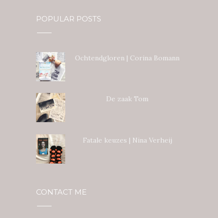
POPULAR POSTS
Ochtendgloren | Corina Bomann
De zaak Tom
Fatale keuzes | Nina Verheij
CONTACT ME