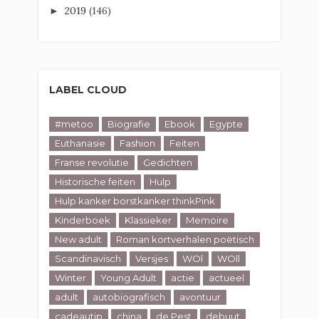
2019
(146)
►
LABEL CLOUD
#metoo
Biografie
Ebook
Egypte
Euthanasie
Fashion
Feiten
Franse revolutie
Gedichten
Historische feiten
Hulp
Hulp kanker borstkanker thinkPink
Kinderboek
Klassieker
Memoire
New adult
Roman kortverhalen poëtisch
Scandinavisch
Versjes
WOl
WOll
Winter
Young Adult
actie
actueel
adult
autobiografisch
avontuur
cadeautip
china
de Pest
debuut