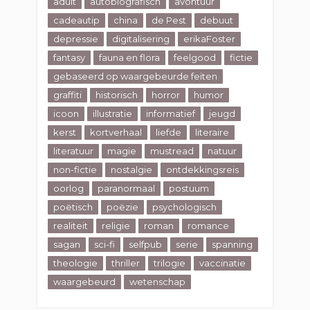
adult
autobiografisch
avontuur
cadeautip
china
de Pest
debuut
depressie
digitalisering
erikaFoster
fantasy
fauna en flora
feelgood
fictie
gebaseerd op waargebeurde feiten
graffiti
historisch
horror
humor
icoon
illustratie
informatief
jeugd
kerst
kortverhaal
liefde
literaire
literatuur
magie
mustread
natuur
non-fictie
nostalgie
ontdekkingsreis
oorlog
paranormaal
postuum
poëtisch
poëzie
psychologisch
realiteit
religie
roman
romance
sagan
sci-fi
selfpub
serie
spanning
theologie
thriller
trilogie
vaccinatie
waargebeurd
wetenschap