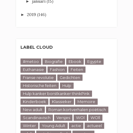
januari
(15)
►
2019
(146)
►
LABEL CLOUD
#metoo
Biografie
Ebook
Egypte
Euthanasie
Fashion
Feiten
Franse revolutie
Gedichten
Historische feiten
Hulp
Hulp kanker borstkanker thinkPink
Kinderboek
Klassieker
Memoire
New adult
Roman kortverhalen poëtisch
Scandinavisch
Versjes
WOl
WOll
Winter
Young Adult
actie
actueel