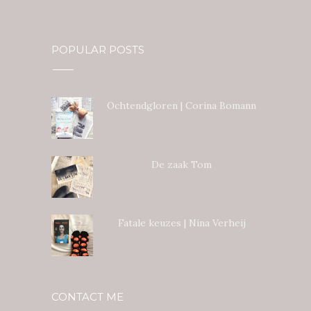
POPULAR POSTS
Ochtendgloren | Corina Bomann
De zaak Tom
Fatale keuzes | Nina Verheij
CONTACT ME