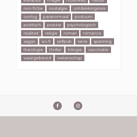
literatuur
magie
mustread
natuur
non-fictie
nostalgie
ontdekkingsreis
oorlog
paranormaal
postuum
poëtisch
poëzie
psychologisch
realiteit
religie
roman
romance
sagan
sci-fi
selfpub
serie
spanning
theologie
thriller
trilogie
vaccinatie
waargebeurd
wetenschap