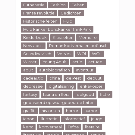
Euthanasie
Fashion
Feiten
Franse revolutie
Gedichten
Historische feiten
Hulp
Hulp kanker borstkanker thinkPink
Kinderboek
Klassieker
Memoire
New adult
Roman kortverhalen poëtisch
Scandinavisch
Versjes
WOl
WOll
Winter
Young Adult
actie
actueel
adult
autobiografisch
avontuur
cadeautip
china
de Pest
debuut
depressie
digitalisering
erikaFoster
fantasy
fauna en flora
feelgood
fictie
gebaseerd op waargebeurde feiten
graffiti
historisch
horror
humor
icoon
illustratie
informatief
jeugd
kerst
kortverhaal
liefde
literaire