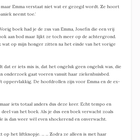
at, maar Emma verstaat niet wat er gezegd wordt. Ze hoort
paniek neemt toe.’
Vorig boek had je de zus van Emma, Josefin die een vrij
 ook aan bod maar lijkt ze toch meer op de achtergrond.
k wat op mijn honger zitten na het einde van het vorige
t dat er iets mis is, dat het ongeluk geen ongeluk was, die
an onderzoek gaat voeren vanuit haar ziekenhuisbed.
jft oppervlakkig. De hoofdrollen zijn voor Emma en de ex-
maar iets totaal anders dus deze keer. Echt tempo en
e deel van het boek. Als je dus een boek verwacht zoals
de is dan weer wél even shockerend en onverwacht.
 op het liftknopje. ... ... Zodra ze alleen is met haar