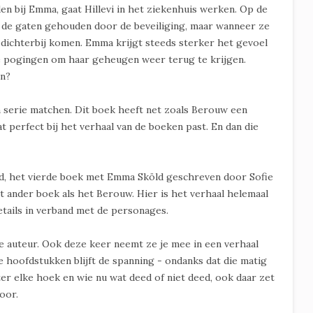
en bij Emma, gaat Hillevi in het ziekenhuis werken. Op de
 de gaten gehouden door de beveiliging, maar wanneer ze
n dichterbij komen. Emma krijgt steeds sterker het gevoel
de pogingen om haar geheugen weer terug te krijgen.
en?
 een serie matchen. Dit boek heeft net zoals Berouw een
t perfect bij het verhaal van de boeken past. En dan die
d, het vierde boek met Emma Sköld geschreven door Sofie
t ander boek als het Berouw. Hier is het verhaal helemaal
etails in verband met de personages.
n de auteur. Ook deze keer neemt ze je mee in een verhaal
te hoofdstukken blijft de spanning - ondanks dat die matig
ter elke hoek en wie nu wat deed of niet deed, ook daar zet
oor.