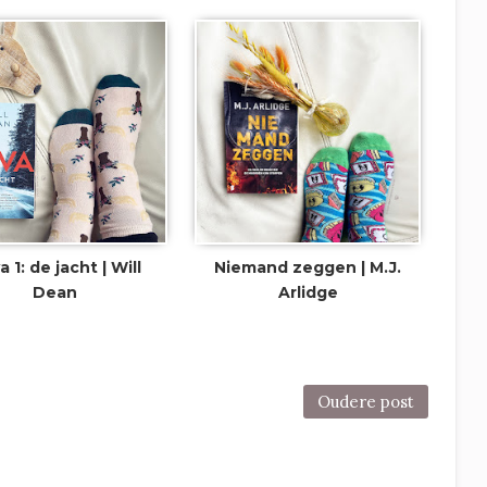
 1: de jacht | Will
Niemand zeggen | M.J.
Dean
Arlidge
Oudere post