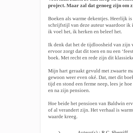
project. Maar zal dat genoeg zijn om z
Boeken als warme dekentjes. Heerlijk is 
schrijfstijl van deze auteur waardoor ik
ik voel het, ik herken en beleef het.
Ik denk dat het de tijdloosheid van zijn 
ervoor zorgt dat dit toen en nu een ‘fees
boek. Met recht en rede zijn dit klassiek
Mijn hart geraakt gevuld met zwaarte maar
gewoon weer even oké. Dat, met dit boek
tijd en stond een ferme neep, lees je h
en na zijn pensioen.
Hoe beide het pensioen van Baldwin erv
of al verandert zijn. Het verhaal is war
waarde kreeg.
Auteur(s) :
R.C. Sherriff