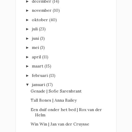
december
(14)
►
november
(10)
►
oktober
(40)
►
juli
(23)
►
juni
(3)
►
mei
(3)
►
april
(11)
►
maart
(15)
►
februari
(13)
►
januari
(17)
▼
Genade | Sofie Sarenbrant
Tall Bones | Anna Bailey
Een duif onder het bed | Rox van der
Helm
Win Win | Jan van der Cruysse