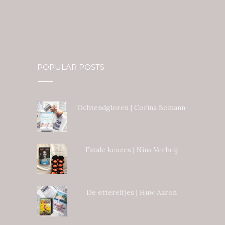
POPULAR POSTS
Ochtendgloren | Corina Bomann
Fatale keuzes | Nina Verheij
De etterelfjes | Huw Aaron