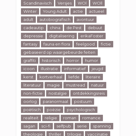
Scandinavisch
Versjes
WOl
WOll
Winter
Young Adult
actie
actueel
adult
autobiografisch
avontuur
cadeautip
china
de Pest
debuut
depressie
digitalisering
erikaFoster
fantasy
fauna en flora
feelgood
fictie
gebaseerd op waargebeurde feiten
graffiti
historisch
horror
humor
icoon
illustratie
informatief
jeugd
kerst
kortverhaal
liefde
literaire
literatuur
magie
mustread
natuur
non-fictie
nostalgie
ontdekkingsreis
oorlog
paranormaal
postuum
poëtisch
poëzie
psychologisch
realiteit
religie
roman
romance
sagan
sci-fi
selfpub
serie
spanning
theologie
thriller
trilogie
vaccinatie