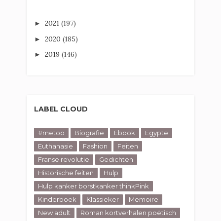
2021
(197)
►
2020
(185)
►
2019
(146)
►
LABEL CLOUD
#metoo
Biografie
Ebook
Egypte
Euthanasie
Fashion
Feiten
Franse revolutie
Gedichten
Historische feiten
Hulp
Hulp kanker borstkanker thinkPink
Kinderboek
Klassieker
Memoire
New adult
Roman kortverhalen poëtisch