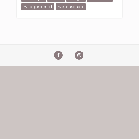
waargebeurd
wetenschap