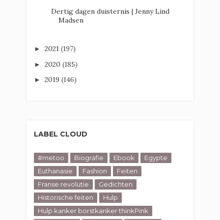
Dertig dagen duisternis | Jenny Lind
Madsen
2021
(197)
►
2020
(185)
►
2019
(146)
►
LABEL CLOUD
#metoo
Biografie
Ebook
Egypte
Euthanasie
Fashion
Feiten
Franse revolutie
Gedichten
Historische feiten
Hulp
Hulp kanker borstkanker thinkPink