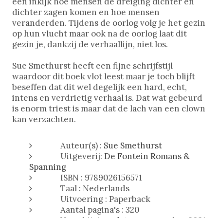
een inkijk hoe mensen de dreiging dichter en
dichter zagen komen en hoe mensen
veranderden. Tijdens de oorlog volg je het gezin
op hun vlucht maar ook na de oorlog laat dit
gezin je, dankzij de verhaallijn, niet los.
Sue Smethurst heeft een fijne schrijfstijl
waardoor dit boek vlot leest maar je toch blijft
beseffen dat dit wel degelijk een hard, echt,
intens en verdrietig verhaal is. Dat wat gebeurd
is enorm triest is maar dat de lach van een clown
kan verzachten.
Auteur(s) :
Sue Smethurst
Uitgeverij:
De Fontein Romans &
Spanning
ISBN : 9789026156571
Taal : Nederlands
Uitvoering : Paperback
Aantal pagina's : 320