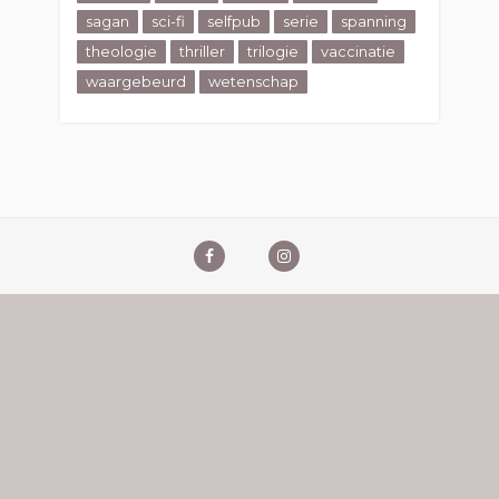
sagan
sci-fi
selfpub
serie
spanning
theologie
thriller
trilogie
vaccinatie
waargebeurd
wetenschap