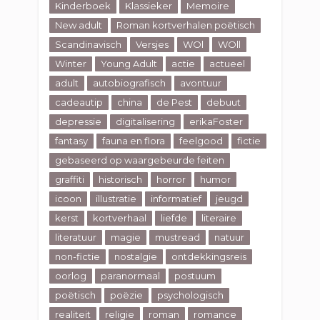
Kinderboek
Klassieker
Memoire
New adult
Roman kortverhalen poëtisch
Scandinavisch
Versjes
WOl
WOll
Winter
Young Adult
actie
actueel
adult
autobiografisch
avontuur
cadeautip
china
de Pest
debuut
depressie
digitalisering
erikaFoster
fantasy
fauna en flora
feelgood
fictie
gebaseerd op waargebeurde feiten
graffiti
historisch
horror
humor
icoon
illustratie
informatief
jeugd
kerst
kortverhaal
liefde
literaire
literatuur
magie
mustread
natuur
non-fictie
nostalgie
ontdekkingsreis
oorlog
paranormaal
postuum
poëtisch
poëzie
psychologisch
realiteit
religie
roman
romance