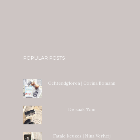
POPULAR POSTS
Ochtendgloren | Corina Bomann
De zaak Tom
Fatale keuzes | Nina Verheij