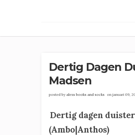
Dertig Dagen Du
Madsen
posted by
alexs books and socks
on januari 09, 
Dertig dagen duiste
(Ambo|Anthos)