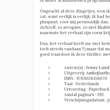
of ander Scandinavisch programma
Ongeacht al deze dingetjes, wou ik
zat, want eerlijk is eerlijk, ik had
pluspunt, voor mij persoonlijk dan,
zichzelf, zo arrogant, zo niet likabl
naarmate het verhaal zijn vorm krijg
Dus, het verhaal heeft me niet he
toch steeds vandaan?!) maar dat 
goed waardoor ik deze thriller, met
Auteur(s) :
Jenny Lund
Uitgeverij:
Ambo|Anth
ISBN : 9789026356070
Taal : Nederlands
Uitvoering : Paperback
Aantal pagina's : 392
Verschijningsdatum : j