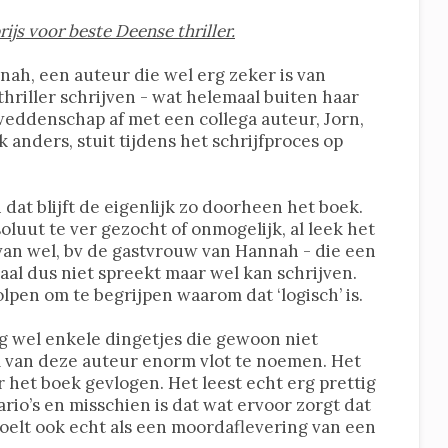
s voor beste Deense thriller.
ah, een auteur die wel erg zeker is van
thriller schrijven - wat helemaal buiten haar
weddenschap af met een collega auteur, Jorn,
k anders, stuit tijdens het schrijfproces op
n dat blijft de eigenlijk zo doorheen het boek.
luut te ver gezocht of onmogelijk, al leek het
van wel, bv de gastvrouw van Hannah - die een
taal dus niet spreekt maar wel kan schrijven.
pen om te begrijpen waarom dat ‘logisch’ is.
g wel enkele dingetjes die gewoon niet
tijl van deze auteur enorm vlot te noemen. Het
r het boek gevlogen. Het leest echt erg prettig
rio’s en misschien is dat wat ervoor zorgt dat
 voelt ook echt als een moordaflevering van een