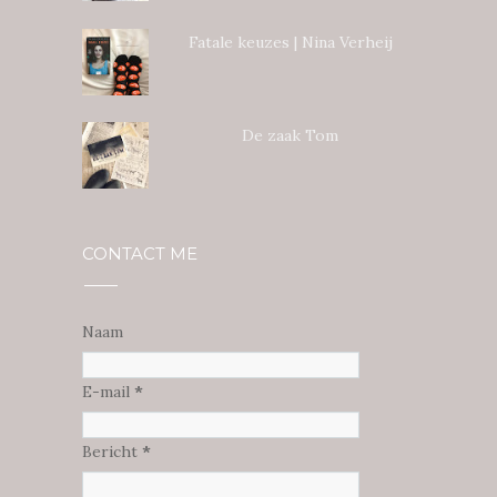
Fatale keuzes | Nina Verheij
De zaak Tom
CONTACT ME
Naam
E-mail
*
Bericht
*