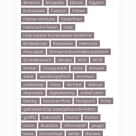
#metoo
Biografie
Ebook
Egypte
Euthanasie
Fashion
Feiten
Franse revolutie
Gedichten
Historische feiten
Hulp
Hulp kanker borstkanker thinkPink
Kinderboek
Klassieker
Memoire
New adult
Roman kortverhalen poëtisch
Scandinavisch
Versjes
WOl
WOll
Winter
Young Adult
actie
actueel
adult
autobiografisch
avontuur
cadeautip
china
de Pest
debuut
depressie
digitalisering
erikaFoster
fantasy
fauna en flora
feelgood
fictie
gebaseerd op waargebeurde feiten
graffiti
historisch
horror
humor
icoon
illustratie
informatief
jeugd
kerst
kortverhaal
liefde
literaire