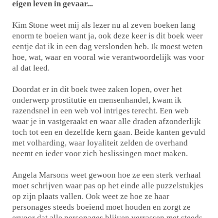
eigen leven in gevaar...
Kim Stone weet mij als lezer nu al zeven boeken lang
enorm te boeien want ja, ook deze keer is dit boek weer
eentje dat ik in een dag verslonden heb. Ik moest weten
hoe, wat, waar en vooral wie verantwoordelijk was voor
al dat leed.
Doordat er in dit boek twee zaken lopen, over het
onderwerp prostitutie en mensenhandel, kwam ik
razendsnel in een web vol intriges terecht. Een web
waar je in vastgeraakt en waar alle draden afzonderlijk
toch tot een en dezelfde kern gaan. Beide kanten gevuld
met volharding, waar loyaliteit zelden de overhand
neemt en ieder voor zich beslissingen moet maken.
Angela Marsons weet gewoon hoe ze een sterk verhaal
moet schrijven waar pas op het einde alle puzzelstukjes
op zijn plaats vallen. Ook weet ze hoe ze haar
personages steeds boeiend moet houden en zorgt ze
ervoor dat alle personages blijven verrassen met steeds