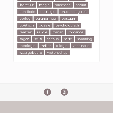
literatuur
magie
mustread
natuur
non-fictie
nostalgie
ontdekkingsreis
oorlog
paranormaal
postuum
poëtisch
poëzie
psychologisch
realiteit
religie
roman
romance
sagan
sci-fi
selfpub
serie
spanning
theologie
thriller
trilogie
vaccinatie
waargebeurd
wetenschap