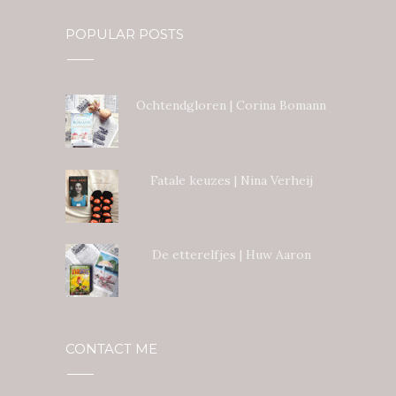
POPULAR POSTS
Ochtendgloren | Corina Bomann
Fatale keuzes | Nina Verheij
De etterelfjes | Huw Aaron
CONTACT ME