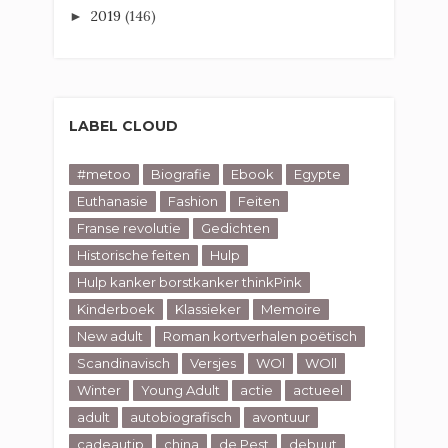
2019
(146)
►
LABEL CLOUD
#metoo
Biografie
Ebook
Egypte
Euthanasie
Fashion
Feiten
Franse revolutie
Gedichten
Historische feiten
Hulp
Hulp kanker borstkanker thinkPink
Kinderboek
Klassieker
Memoire
New adult
Roman kortverhalen poëtisch
Scandinavisch
Versjes
WOl
WOll
Winter
Young Adult
actie
actueel
adult
autobiografisch
avontuur
cadeautip
china
de Pest
debuut