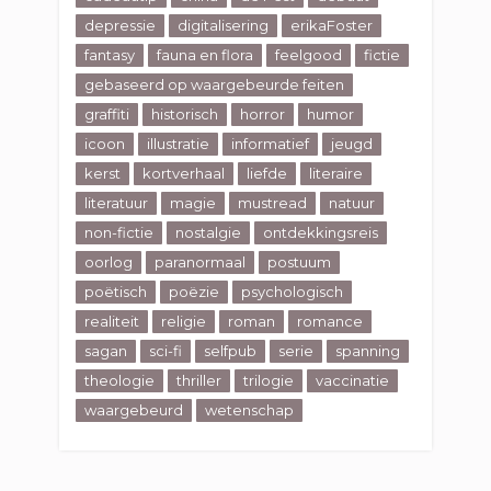
depressie
digitalisering
erikaFoster
fantasy
fauna en flora
feelgood
fictie
gebaseerd op waargebeurde feiten
graffiti
historisch
horror
humor
icoon
illustratie
informatief
jeugd
kerst
kortverhaal
liefde
literaire
literatuur
magie
mustread
natuur
non-fictie
nostalgie
ontdekkingsreis
oorlog
paranormaal
postuum
poëtisch
poëzie
psychologisch
realiteit
religie
roman
romance
sagan
sci-fi
selfpub
serie
spanning
theologie
thriller
trilogie
vaccinatie
waargebeurd
wetenschap