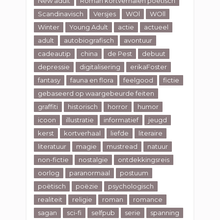
New adult
Roman kortverhalen poëtisch
Scandinavisch
Versjes
WOl
WOll
Winter
Young Adult
actie
actueel
adult
autobiografisch
avontuur
cadeautip
china
de Pest
debuut
depressie
digitalisering
erikaFoster
fantasy
fauna en flora
feelgood
fictie
gebaseerd op waargebeurde feiten
graffiti
historisch
horror
humor
icoon
illustratie
informatief
jeugd
kerst
kortverhaal
liefde
literaire
literatuur
magie
mustread
natuur
non-fictie
nostalgie
ontdekkingsreis
oorlog
paranormaal
postuum
poëtisch
poëzie
psychologisch
realiteit
religie
roman
romance
sagan
sci-fi
selfpub
serie
spanning