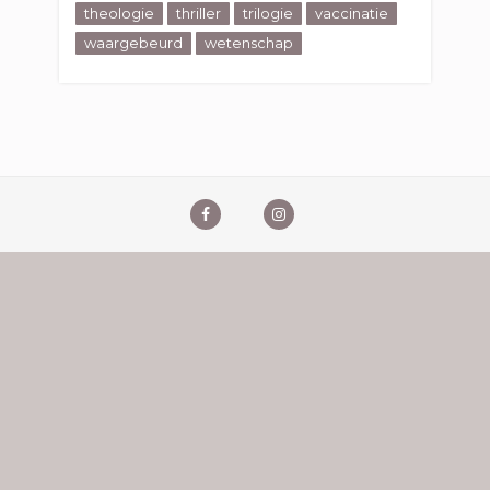
theologie
thriller
trilogie
vaccinatie
waargebeurd
wetenschap