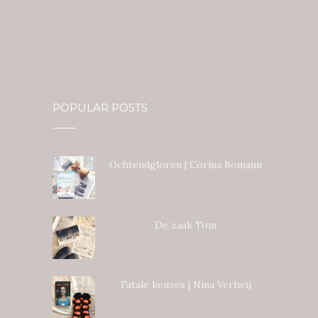
POPULAR POSTS
Ochtendgloren | Corina Bomann
De zaak Tom
Fatale keuzes | Nina Verheij