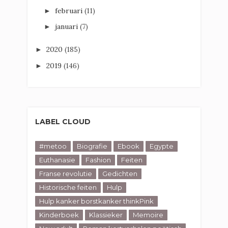
februari
(11)
►
januari
(7)
►
2020
(185)
►
2019
(146)
►
LABEL CLOUD
#metoo
Biografie
Ebook
Egypte
Euthanasie
Fashion
Feiten
Franse revolutie
Gedichten
Historische feiten
Hulp
Hulp kanker borstkanker thinkPink
Kinderboek
Klassieker
Memoire