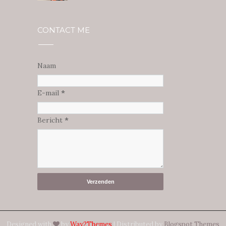
CONTACT ME
Naam
E-mail
*
Bericht
*
Designed with
by
Way2Themes
| Distributed by
Blogspot Themes