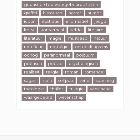
gebaseerd op waargebeurde feiten
graffiti
historisch
horror
humor
icoon
illustratie
informatief
jeugd
kerst
kortverhaal
liefde
literaire
literatuur
magie
mustread
natuur
non-fictie
nostalgie
ontdekkingsreis
oorlog
paranormaal
postuum
poëtisch
poëzie
psychologisch
realiteit
religie
roman
romance
sagan
sci-fi
selfpub
serie
spanning
theologie
thriller
trilogie
vaccinatie
waargebeurd
wetenschap