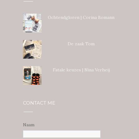
Ochtendgloren | Corina Bomann
De zaak Tom
Fatale keuzes | Nina Verheij
CONTACT ME
Naam