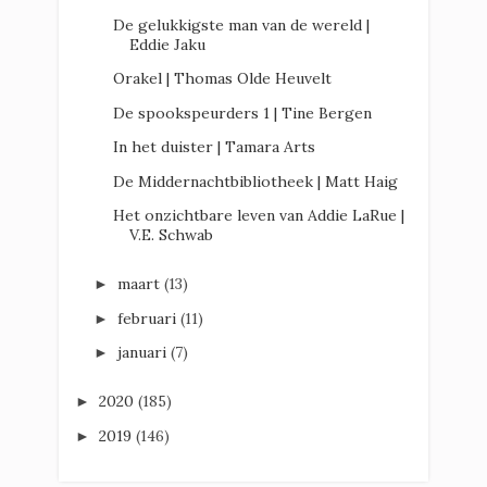
De gelukkigste man van de wereld |
Eddie Jaku
Orakel | Thomas Olde Heuvelt
De spookspeurders 1 | Tine Bergen
In het duister | Tamara Arts
De Middernachtbibliotheek | Matt Haig
Het onzichtbare leven van Addie LaRue |
V.E. Schwab
maart
(13)
►
februari
(11)
►
januari
(7)
►
2020
(185)
►
2019
(146)
►