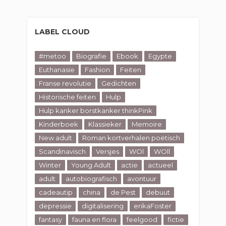
LABEL CLOUD
#metoo
Biografie
Ebook
Egypte
Euthanasie
Fashion
Feiten
Franse revolutie
Gedichten
Historische feiten
Hulp
Hulp kanker borstkanker thinkPink
Kinderboek
Klassieker
Memoire
New adult
Roman kortverhalen poëtisch
Scandinavisch
Versjes
WOl
WOll
Winter
Young Adult
actie
actueel
adult
autobiografisch
avontuur
cadeautip
china
de Pest
debuut
depressie
digitalisering
erikaFoster
fantasy
fauna en flora
feelgood
fictie