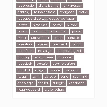
depressie
digitalisering
erikaFoster
fantasy
fauna en flora
feelgood
fictie
gebaseerd op waargebeurde feiten
graffiti
historisch
horror
humor
icoon
illustratie
informatief
jeugd
kerst
kortverhaal
liefde
literaire
literatuur
magie
mustread
natuur
non-fictie
nostalgie
ontdekkingsreis
oorlog
paranormaal
postuum
poëtisch
poëzie
psychologisch
realiteit
religie
roman
romance
sagan
sci-fi
selfpub
serie
spanning
theologie
thriller
trilogie
vaccinatie
waargebeurd
wetenschap