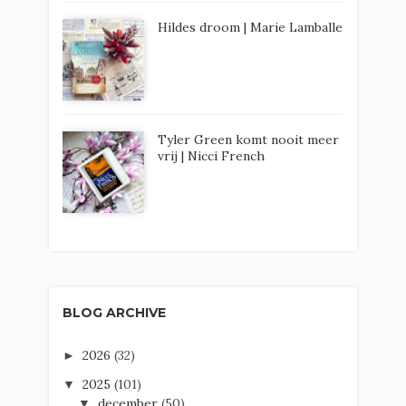
Hildes droom | Marie Lamballe
Tyler Green komt nooit meer
vrij | Nicci French
BLOG ARCHIVE
2026
(32)
►
2025
(101)
▼
december
(50)
▼