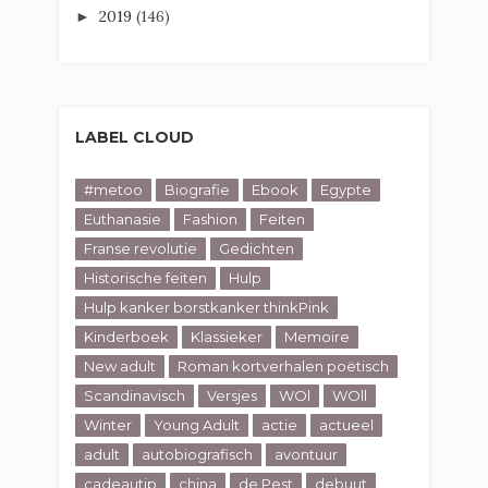
2019
(146)
►
LABEL CLOUD
#metoo
Biografie
Ebook
Egypte
Euthanasie
Fashion
Feiten
Franse revolutie
Gedichten
Historische feiten
Hulp
Hulp kanker borstkanker thinkPink
Kinderboek
Klassieker
Memoire
New adult
Roman kortverhalen poëtisch
Scandinavisch
Versjes
WOl
WOll
Winter
Young Adult
actie
actueel
adult
autobiografisch
avontuur
cadeautip
china
de Pest
debuut