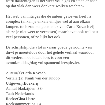
werk daarentegen is het weer volle gas en staan er haar
op dat vlak dan weer donkere wolken wachten?
Het web van intriges die de auteur geweven heeft is
complex (al kan je enkele eindjes wel al aan elkaar
knopen, toch zou het geen boek van Carla Kovach zijn
als ze je niet weet te verrassen) maar bevat ook wel best
veel personen, of zo lijkt het ook.
De schrijfstijl die vlot is - naar goede gewoonte - en
duwt je moeiteloos door het gehele verhaal waardoor
dit wederom de ideale lees is voor een
avond/middag/dag vol spannend leesplezier.
Auteur(s):
Carla Kovach
Vertaler(s):
Frank van der Knoop
Uitgeverij:
Boekerij
Aantal bladzijden: 334
Taal: Nederlands
Reeks:
Gina Harte
Reeksnummer: nr. 14