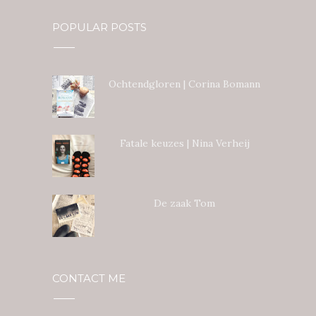
POPULAR POSTS
Ochtendgloren | Corina Bomann
Fatale keuzes | Nina Verheij
De zaak Tom
CONTACT ME