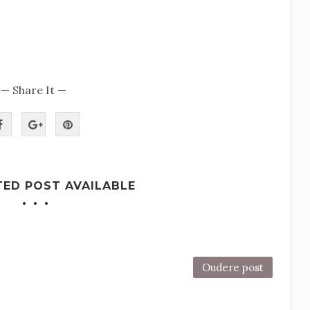
— Share It —
TED POST AVAILABLE
Oudere post