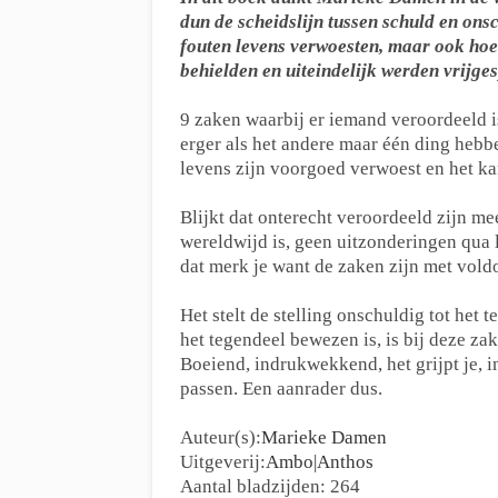
dun de scheidslijn tussen schuld en ons
fouten levens verwoesten, maar ook hoe 
behielden en uiteindelijk werden vrijge
9 zaken waarbij er iemand veroordeeld is 
erger als het andere maar één ding hebb
levens zijn voorgoed verwoest en het k
Blijkt dat onterecht veroordeeld zijn mee
wereldwijd is, geen uitzonderingen qua 
dat merk je want de zaken zijn met vold
Het stelt de stelling onschuldig tot het 
het tegendeel bewezen is, is bij deze z
Boeiend, indrukwekkend, het grijpt je, i
passen. Een aanrader dus.
Auteur(s):
Marieke Damen
Uitgeverij:
Ambo|Anthos
Aantal bladzijden: 264