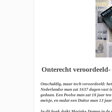
Onterecht veroordeeld
Onschuldig, maar toch veroordeeld: he
Nederlandse man zat 1637 dagen vast in
gedaan. Een Poolse man zat 18 jaar ten
meisje, en nadat een Duitse man 13 jaar
In dit boek duikt Marieke Damen in de 