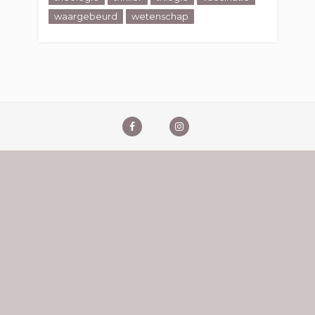
waargebeurd
wetenschap