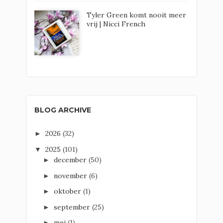
Tyler Green komt nooit meer
vrij | Nicci French
BLOG ARCHIVE
2026
(32)
►
2025
(101)
▼
december
(50)
►
november
(6)
►
oktober
(1)
►
september
(25)
►
mei
(1)
►