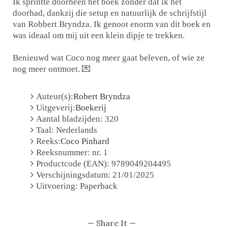
Ik sprintte doorheen het boek zonder dat ik het
doorhad, dankzij die setup en natuurlijk de schrijfstijl
van Robbert Bryndza. Ik genoot enorm van dit boek en
was ideaal om mij uit een klein dipje te trekken.
Benieuwd wat Coco nog meer gaat beleven, of wie ze
nog meer ontmoet. 💌
Auteur(s):
Robert Bryndza
Uitgeverij:
Boekerij
Aantal bladzijden: 320
Taal: Nederlands
Reeks:
Coco Pinhard
Reeksnummer: nr. 1
Productcode (EAN): 9789049204495
Verschijningsdatum: 21/01/2025
Uitvoering: Paperback
— Share It —