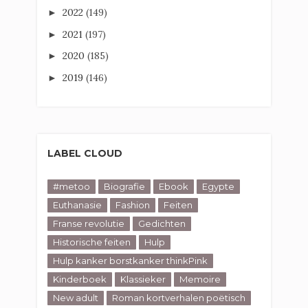
2022
(149)
►
2021
(197)
►
2020
(185)
►
2019
(146)
►
LABEL CLOUD
#metoo
Biografie
Ebook
Egypte
Euthanasie
Fashion
Feiten
Franse revolutie
Gedichten
Historische feiten
Hulp
Hulp kanker borstkanker thinkPink
Kinderboek
Klassieker
Memoire
New adult
Roman kortverhalen poëtisch