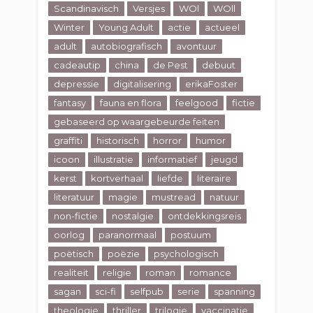
Scandinavisch
Versjes
WOl
WOll
Winter
Young Adult
actie
actueel
adult
autobiografisch
avontuur
cadeautip
china
de Pest
debuut
depressie
digitalisering
erikaFoster
fantasy
fauna en flora
feelgood
fictie
gebaseerd op waargebeurde feiten
graffiti
historisch
horror
humor
icoon
illustratie
informatief
jeugd
kerst
kortverhaal
liefde
literaire
literatuur
magie
mustread
natuur
non-fictie
nostalgie
ontdekkingsreis
oorlog
paranormaal
postuum
poëtisch
poëzie
psychologisch
realiteit
religie
roman
romance
sagan
sci-fi
selfpub
serie
spanning
theologie
thriller
trilogie
vaccinatie