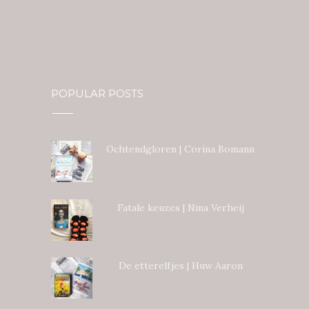
POPULAR POSTS
Ochtendgloren | Corina Bomann
Fatale keuzes | Nina Verheij
De etterelfjes | Huw Aaron