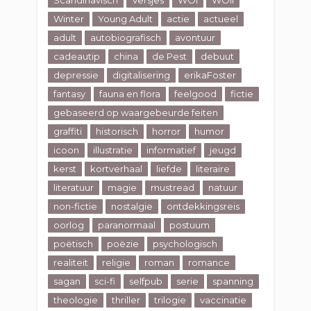
Scandinavisch
Versjes
WOl
WOll
Winter
Young Adult
actie
actueel
adult
autobiografisch
avontuur
cadeautip
china
de Pest
debuut
depressie
digitalisering
erikaFoster
fantasy
fauna en flora
feelgood
fictie
gebaseerd op waargebeurde feiten
graffiti
historisch
horror
humor
icoon
illustratie
informatief
jeugd
kerst
kortverhaal
liefde
literaire
literatuur
magie
mustread
natuur
non-fictie
nostalgie
ontdekkingsreis
oorlog
paranormaal
postuum
poëtisch
poëzie
psychologisch
realiteit
religie
roman
romance
sagan
sci-fi
selfpub
serie
spanning
theologie
thriller
trilogie
vaccinatie