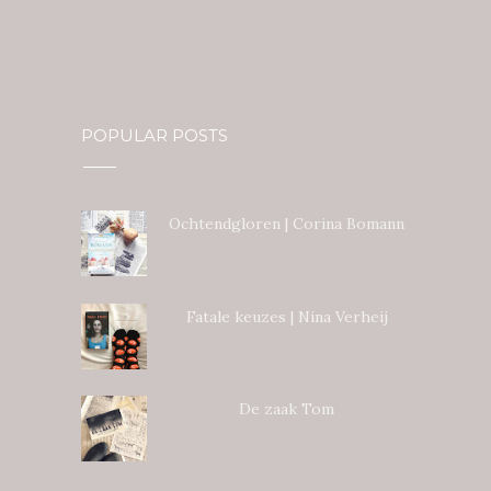
POPULAR POSTS
Ochtendgloren | Corina Bomann
Fatale keuzes | Nina Verheij
De zaak Tom