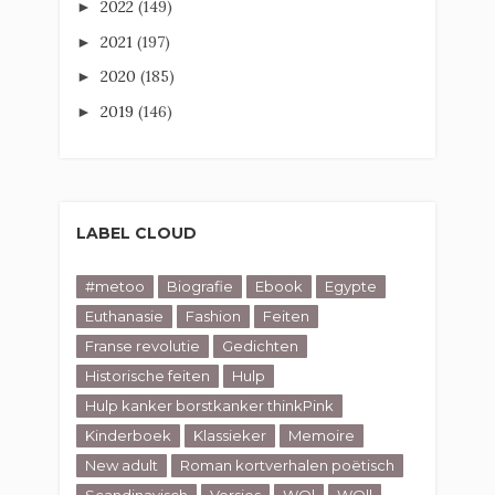
2022
(149)
►
2021
(197)
►
2020
(185)
►
2019
(146)
►
LABEL CLOUD
#metoo
Biografie
Ebook
Egypte
Euthanasie
Fashion
Feiten
Franse revolutie
Gedichten
Historische feiten
Hulp
Hulp kanker borstkanker thinkPink
Kinderboek
Klassieker
Memoire
New adult
Roman kortverhalen poëtisch